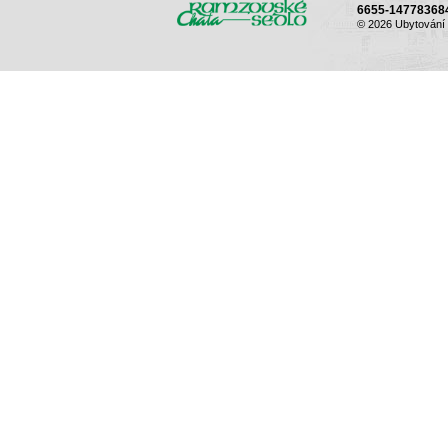
6655-1477836844
© 2026 Ubytování