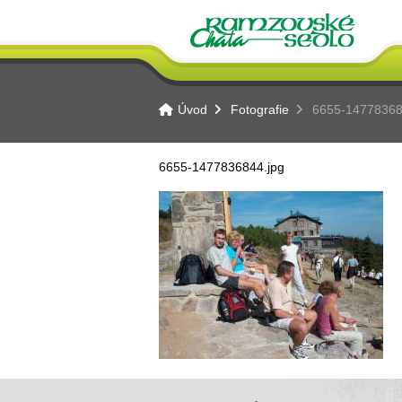
Úvod
Fotografie
6655-14778368
6655-1477836844.jpg