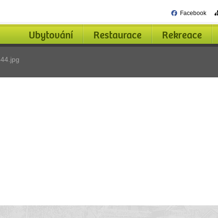
Facebook
Ubytování
Restaurace
Rekreace
44.jpg