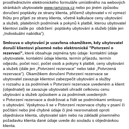
prostřednictvím elektronického formuláře umístěného na webových
stránkách ubytovatele
www.ramzova.cz
nebo po jiném způsobu
doručení poptávky ze strany klienta, přičemž ubytovatel v ní vymezí
lhůtu pro přijetí ze strany klienta, včetně kalkulace ceny ubytování
a služeb, platebních podmínek a pokynů k platbě, kterou ubytovatel
klientovi zašle po obdržení poptávky ubytování a služeb (dále jen
„Individuální nabídka“).
Smlouva o ubytování je uzavřena okamžikem, kdy ubytovatel
doručí klientovi písemné nebo elektronické
"Potvrzení o
rezervaci"
,
které obsahuje zejména tyto údaje: kontaktní údaje
ubytovatele, kontaktní údaje klienta, termín příjezdu, termín
odjezdu, počet nocí, počet osob a pokyny k platbě, ceny ubytování
a služeb (dále jen „Potvrzení rezervace“ nebo také „Potvrzená
rezervace“). Okamžikem doručení Potvrzení rezervace se
ubytovatel zavazuje klientovi zabezpečit ubytování a služby
v rozsahu a za podmínek v Potvrzení rezervace uvedeném a klient
(objednatel) se zavazuje ubytovateli uhradit celkovou cenu
ubytování a služeb způsobem a za podmínek uvedených
v Potvrzení rezervace a dodržovat a řídit se podmínkami smlouvy
o ubytování. Vyskytnou-li se v Potvrzení rezervace chyby v psaní či
počítání nebo jiné chybné údaje či jiné nesrovnalosti oproti
objednávce klienta, ubytovatel sám nebo na základě písemného
požadavku klienta dané údaje uvede do souladu s objednávkou
klienta.