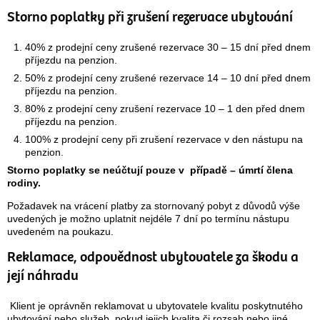
Storno poplatky při zrušení rezervace ubytování
40% z prodejní ceny zrušené rezervace 30 – 15 dní před dnem
příjezdu na penzion.
50% z prodejní ceny zrušené rezervace 14 – 10 dní před dnem
příjezdu na penzion.
80% z prodejní ceny zrušení rezervace 10 – 1 den před dnem
příjezdu na penzion.
100% z prodejní ceny při zrušení rezervace v den nástupu na
penzion.
Storno poplatky se neúčtují pouze v případě – úmrtí člena
rodiny.
Požadavek na vrácení platby za stornovaný pobyt z důvodů výše
uvedených je možno uplatnit nejdéle 7 dní po termínu nástupu
uvedeném na poukazu.
Reklamace, odpovědnost ubytovatele za škodu a
její náhradu
Klient je oprávněn reklamovat u ubytovatele kvalitu poskytnutého
ubytování nebo služeb, pokud jejich kvalita či rozsah nebo jiné