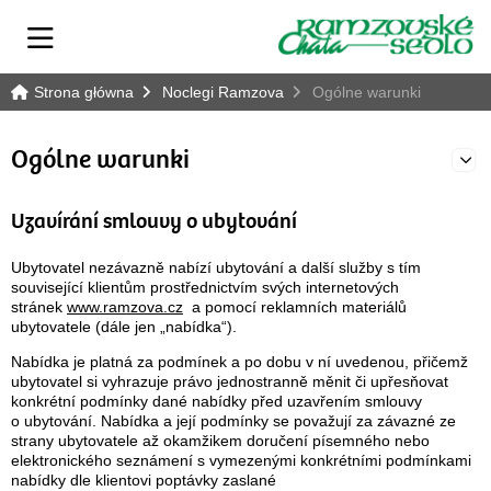
Strona główna
Noclegi Ramzova
Ogólne warunki
Ogólne warunki
E
Uzavírání smlouvy o ubytování
Ubytovatel nezávazně nabízí ubytování a další služby s tím
související klientům prostřednictvím svých internetových
stránek
www.ramzova.cz
a pomocí reklamních materiálů
ubytovatele (dále jen „nabídka“).
Nabídka je platná za podmínek a po dobu v ní uvedenou, přičemž
ubytovatel si vyhrazuje právo jednostranně měnit či upřesňovat
konkrétní podmínky dané nabídky před uzavřením smlouvy
o ubytování. Nabídka a její podmínky se považují za závazné ze
strany ubytovatele až okamžikem doručení písemného nebo
elektronického seznámení s vymezenými konkrétními podmínkami
nabídky dle klientovi poptávky zaslané