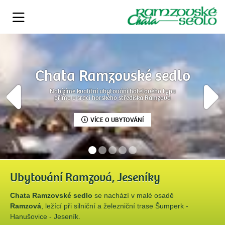
Chata Ramzovské sedlo
Vánoce
Nabízíme kvalitní ubytování hotelového typu
přímo v srdci horského střediska Ramzová
VÍCE O UBYTOVÁNÍ
Ubytování Ramzová, Jeseníky
Chata Ramzovské sedlo
se nachází v malé osadě
Ramzová
, ležící při silniční a železniční trase Šumperk -
Hanušovice - Jeseník.