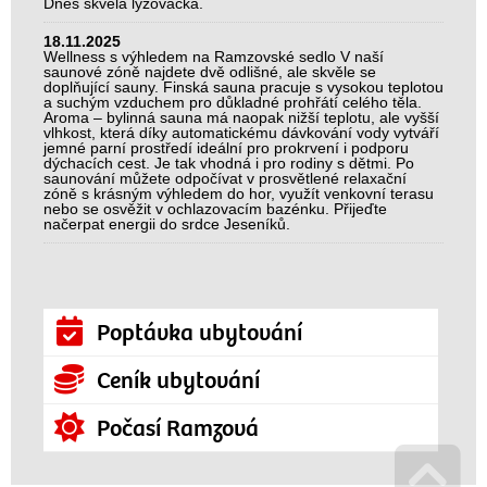
Dnes skvělá lyžovačka.
18.11.2025
Wellness s výhledem na Ramzovské sedlo V naší
saunové zóně najdete dvě odlišné, ale skvěle se
doplňující sauny. Finská sauna pracuje s vysokou teplotou
a suchým vzduchem pro důkladné prohřátí celého těla.
Aroma – bylinná sauna má naopak nižší teplotu, ale vyšší
vlhkost, která díky automatickému dávkování vody vytváří
jemné parní prostředí ideální pro prokrvení i podporu
dýchacích cest. Je tak vhodná i pro rodiny s dětmi. Po
saunování můžete odpočívat v prosvětlené relaxační
zóně s krásným výhledem do hor, využít venkovní terasu
nebo se osvěžit v ochlazovacím bazénku. Přijeďte
načerpat energii do srdce Jeseníků.
Poptávka ubytování
Ceník ubytování
Počasí Ramzová