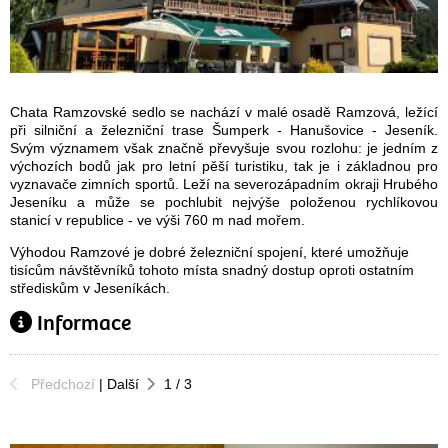
Chata Ramzovské sedlo se nachází v malé osadě Ramzová, ležící
při silniční a železniční trase Šumperk - Hanušovice - Jeseník.
Svým významem však značně převyšuje svou rozlohu: je jedním z
výchozích bodů jak pro letní pěší turistiku, tak je i základnou pro
vyznavače zimních sportů. Leží na severozápadním okraji Hrubého
Jeseníku a může se pochlubit nejvýše položenou rychlíkovou
stanicí v republice - ve výši 760 m nad mořem.
Výhodou Ramzové je dobré železniční spojení, které umožňuje
tisícům návštěvníků tohoto místa snadný dostup oproti ostatním
střediskům v Jeseníkách.
Informace
Předchozí
|
Další
1
/
3