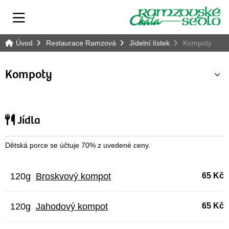
Úvod
Restaurace Ramzová
Jídelní lístek
Kompoty
Kompoty
E
Jídla
Dětská porce se účtuje 70% z uvedené ceny.
120g
Broskvový kompot
65 Kč
120g
Jahodový kompot
65 Kč