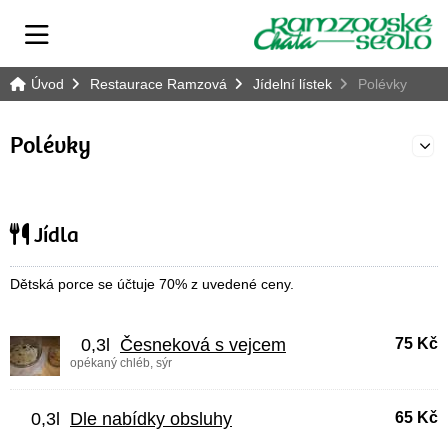
Úvod
Restaurace Ramzová
Jídelní lístek
Polévky
Polévky
E
Jídla
Dětská porce se účtuje 70% z uvedené ceny.
0,3l
Česneková s vejcem
75 Kč
opékaný chléb, sýr
0,3l
Dle nabídky obsluhy
65 Kč