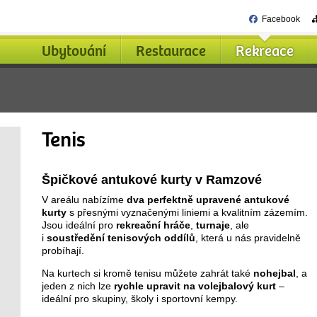
Facebook
Ubytování
Restaurace
Rekreace
Tenis
Špičkové antukové kurty v Ramzové
V areálu nabízíme
dva perfektně upravené antukové
kurty
s přesnými vyznačenými liniemi a kvalitním zázemím.
Jsou ideální pro
rekreační hráče
,
turnaje
, ale
i
soustředění tenisových oddílů
, která u nás pravidelně
probíhají.
Na kurtech si kromě tenisu můžete zahrát také
nohejbal
, a
jeden z nich lze
rychle upravit na volejbalový kurt
–
ideální pro skupiny, školy i sportovní kempy.