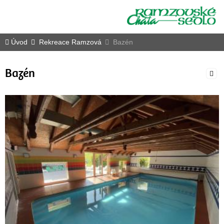
Úvod
Rekreace Ramzová
Bazén
Bazén
Ed