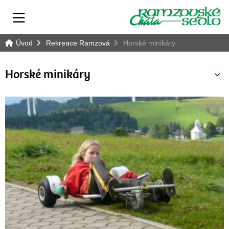
Úvod
Rekreace Ramzová
Horské minikáry
Horské minikáry
E