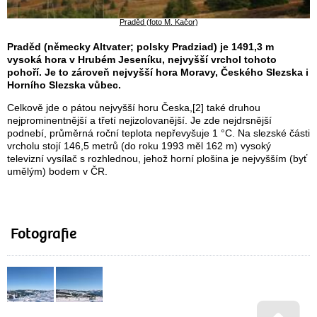
Praděd (foto M. Kačor)
Praděd (německy Altvater; polsky Pradziad) je 1491,3 m
vysoká hora v Hrubém Jeseníku, nejvyšší vrchol tohoto
pohoří. Je to zároveň nejvyšší hora Moravy, Českého Slezska i
Horního Slezska vůbec.
Celkově jde o pátou nejvyšší horu Česka,[2] také druhou
nejprominentnější a třetí nejizolovanější. Je zde nejdrsnější
podnebí, průměrná roční teplota nepřevyšuje 1 °C. Na slezské části
vrcholu stojí 146,5 metrů (do roku 1993 měl 162 m) vysoký
televizní vysílač s rozhlednou, jehož horní plošina je nejvyšším (byť
umělým) bodem v ČR.
Fotografie